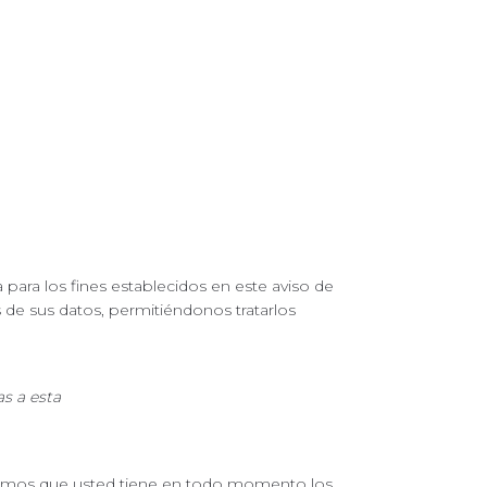
 para los fines establecidos en este aviso de
s de sus datos, permitiéndonos tratarlos
s a esta
formamos que usted tiene en todo momento los