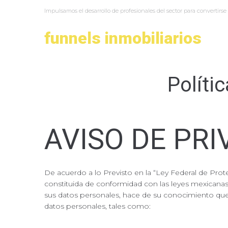
Skip
Impulsamos el desarrollo de profesionales del sector para convertirse 
to
content
funnels inmobiliarios
Políti
AVISO DE PRI
De acuerdo a lo Previsto en la “Ley Federal de Pro
constituida de conformidad con las leyes mexicanas
sus datos personales, hace de su conocimiento que 
datos personales, tales como: