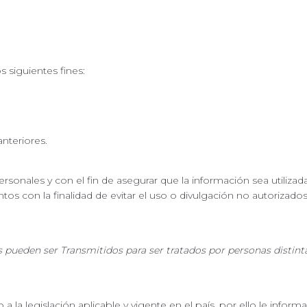
s siguientes fines:
anteriores.
rsonales y con el fin de asegurar que la información sea utilizada
os con la finalidad de evitar el uso o divulgación no autorizado
pueden ser Transmitidos para ser tratados por personas distinta
a la legislación aplicable y vigente en el país, por ello le in